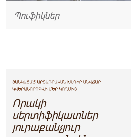
Պուֆիկներ
ՑԱՆԿԱՑԱԾ ԱՐՏԱԴՐԱԿԱՆ ԽՆԴԻՐ ԱՆՎՃԱՐ
ԿՎԵՐԱՆՈՐՈԳՎԻ ՄԵՐ ԿՈՂՄԻՑ
Որակի
սերտիֆիկատներ
յուրաքանչյուր