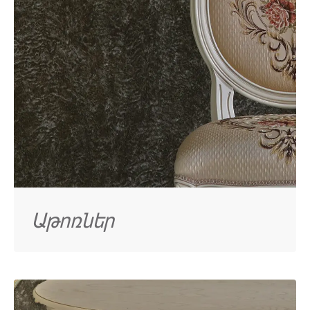
Աթոռներ