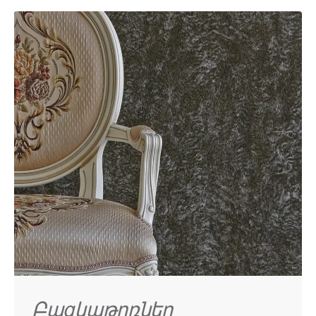
Բազկաթոռներ