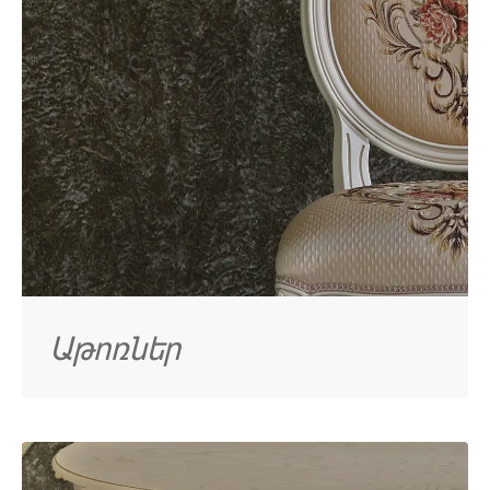
Աթոռներ