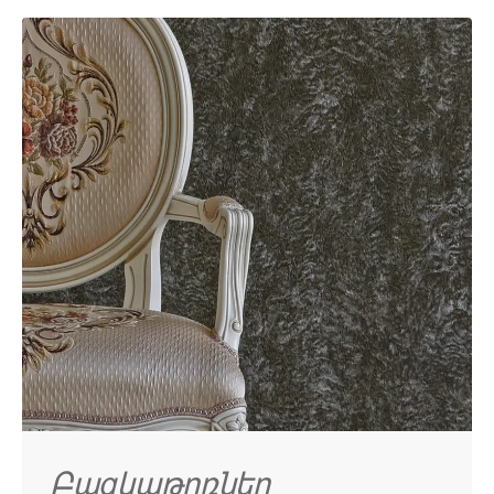
Բազկաթոռներ