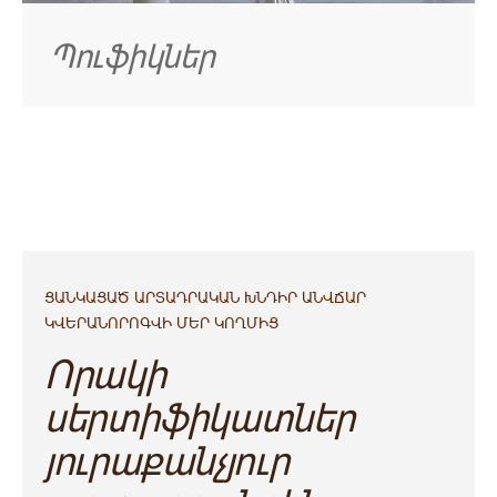
Պուֆիկներ
ՑԱՆԿԱՑԱԾ ԱՐՏԱԴՐԱԿԱՆ ԽՆԴԻՐ ԱՆՎՃԱՐ
ԿՎԵՐԱՆՈՐՈԳՎԻ ՄԵՐ ԿՈՂՄԻՑ
Որակի
սերտիֆիկատներ
յուրաքանչյուր