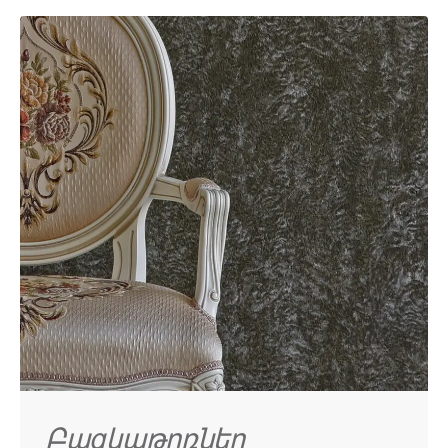
Բազկաթոռներ