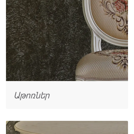
Աթոռներ