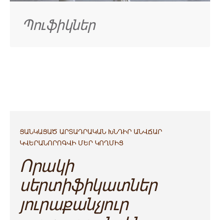
Պուֆիկներ
ՑԱՆԿԱՑԱԾ ԱՐՏԱԴՐԱԿԱՆ ԽՆԴԻՐ ԱՆՎՃԱՐ
ԿՎԵՐԱՆՈՐՈԳՎԻ ՄԵՐ ԿՈՂՄԻՑ
Որակի
սերտիֆիկատներ
յուրաքանչյուր