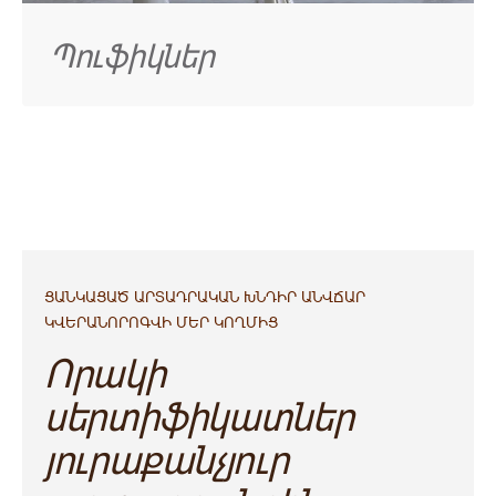
Պուֆիկներ
ՑԱՆԿԱՑԱԾ ԱՐՏԱԴՐԱԿԱՆ ԽՆԴԻՐ ԱՆՎՃԱՐ
ԿՎԵՐԱՆՈՐՈԳՎԻ ՄԵՐ ԿՈՂՄԻՑ
Որակի
սերտիֆիկատներ
յուրաքանչյուր