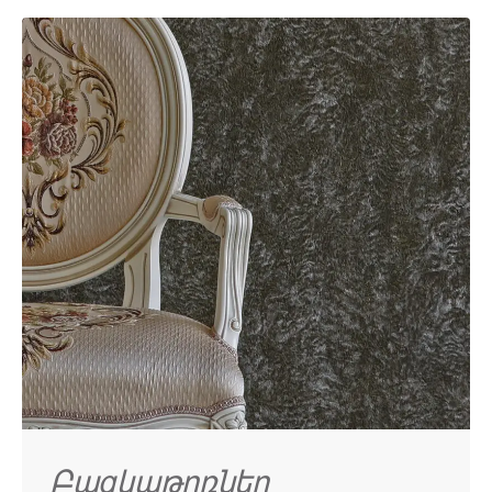
Բազկաթոռներ