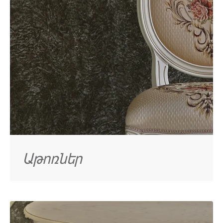
Աթոռներ